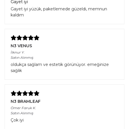
Gayet iyi
Gayet iyi yüzük, paketlemede güzeldi, memnun
kaldım
N3 VENUS
İlknur
Y.
Satın Alınmış
oldukça sağlam ve estetik görünüyor. emeğinize
sağlık
N3 BRAMLEAF
Ömer Faruk
K.
Satın Alınmış
Çok iyi