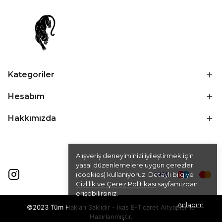
Kategoriler
Hesabım
Hakkımızda
Alışveriş deneyiminizi iyileştirmek için
yasal düzenlemelere uygun çerezler
(cookies) kullanıyoruz. Detaylı bilgiye
Gizlilik ve Çerez Politikası
sayfamızdan
erişebilirsiniz.
Anladım
©2023 Tüm Hakları Saklıdır - ikas E-Ticaret
Altyapısı ile
Hazırlanmıştır.