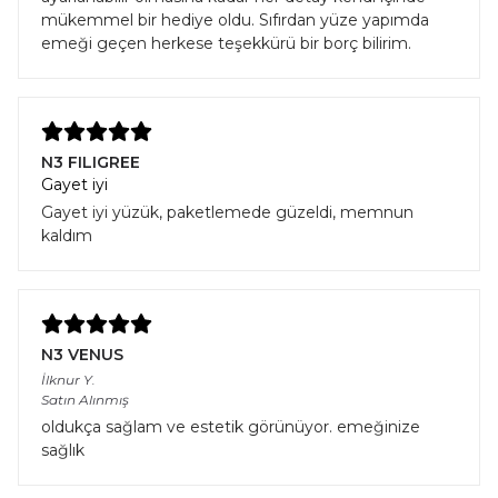
mükemmel bir hediye oldu. Sıfırdan yüze yapımda
emeği geçen herkese teşekkürü bir borç bilirim.
N3 FILIGREE
Gayet iyi
Gayet iyi yüzük, paketlemede güzeldi, memnun
kaldım
N3 VENUS
İlknur
Y.
Satın Alınmış
oldukça sağlam ve estetik görünüyor. emeğinize
sağlık