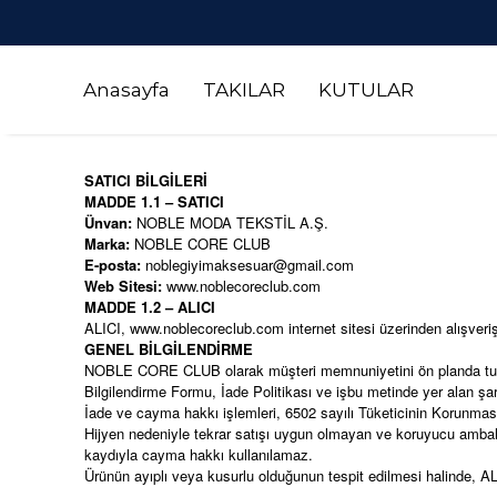
Anasayfa
TAKILAR
KUTULAR
SATICI BİLGİLERİ
MADDE 1.1 – SATICI
Ünvan:
NOBLE MODA TEKSTİL A.Ş.
Marka:
NOBLE CORE CLUB
E-posta:
noblegiyimaksesuar@gmail.com
Web Sitesi:
www.noblecoreclub.com
MADDE 1.2 – ALICI
ALICI,
www.noblecoreclub.com
internet sitesi üzerinden alışveri
GENEL BİLGİLENDİRME
NOBLE CORE CLUB olarak müşteri memnuniyetini ön planda tutara
Bilgilendirme Formu, İade Politikası ve işbu metinde yer alan şar
İade ve cayma hakkı işlemleri, 6502 sayılı Tüketicinin Korunm
Hijyen nedeniyle tekrar satışı uygun olmayan ve koruyucu ambalajı 
kaydıyla cayma hakkı kullanılamaz.
Ürünün ayıplı veya kusurlu olduğunun tespit edilmesi halinde, AL