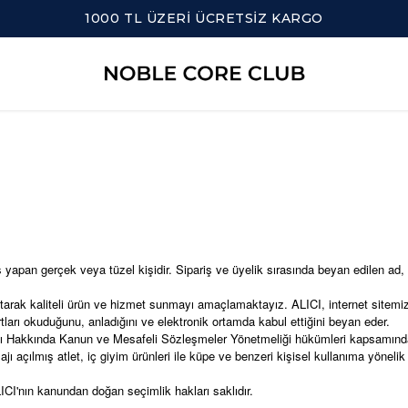
TÜM ÜRÜNLERDE 3 AL 2
ş yapan gerçek veya tüzel kişidir. Sipariş ve üyelik sırasında beyan edilen ad, s
k kaliteli ürün ve hizmet sunmayı amaçlamaktayız. ALICI, internet sitemiz 
tları okuduğunu, anladığını ve elektronik ortamda kabul ettiğini beyan eder.
ası Hakkında Kanun ve Mesafeli Sözleşmeler Yönetmeliği hükümleri kapsamında
açılmış atlet, iç giyim ürünleri ile küpe ve benzeri kişisel kullanıma yönelik ür
ICI'nın kanundan doğan seçimlik hakları saklıdır.