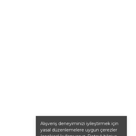
Alışveriş deneyiminizi iyileştirmek için
yasal düzenlemelere uygun çerezler