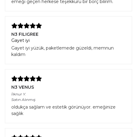
emeği geçen herkese teşekkürü bir borç bilirim.
N3 FILIGREE
Gayet iyi
Gayet iyi yüzük, paketlemede güzeldi, memnun
kaldım
N3 VENUS
İlknur
Y.
Satın Alınmış
oldukça sağlam ve estetik görünüyor. emeğinize
sağlık