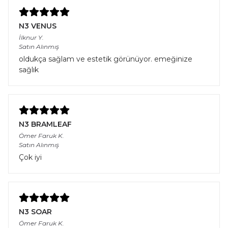
N3 VENUS
İlknur
Y.
Satın Alınmış
oldukça sağlam ve estetik görünüyor. emeğinize
sağlık
N3 BRAMLEAF
Ömer Faruk
K.
Satın Alınmış
Çok iyi
N3 SOAR
Ömer Faruk
K.