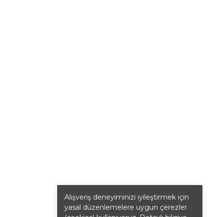
Alışveriş deneyiminizi iyileştirmek için
yasal düzenlemelere uygun çerezler