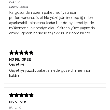
Bekir
K.
Satın Alınmış
Kargosundan özenli paketine, fiyatından
performansına, özellikle yüzüğün ince işçiliğinden
ayarlanabilir olmasına kadar her detay kendi içinde
mükemmel bir hediye oldu. Sıfırdan yüze yapımda
emeği geçen herkese teşekkürü bir borç bilirim.
N3 FILIGREE
Gayet iyi
Gayet iyi yüzük, paketlemede güzeldi, memnun
kaldım
N3 VENUS
İlknur
Y.