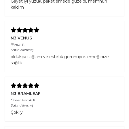
Gayet iyi yüzük, paketlemede güzeldi, memnun
kaldım
N3 VENUS
İlknur
Y.
Satın Alınmış
oldukça sağlam ve estetik görünüyor. emeğinize
sağlık
N3 BRAMLEAF
Ömer Faruk
K.
Satın Alınmış
Çok iyi