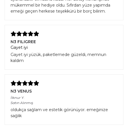
mükemmel bir hediye oldu. Sıfırdan yüze yapımda
emeği geçen herkese teşekkürü bir borç bilirim.
N3 FILIGREE
Gayet iyi
Gayet iyi yüzük, paketlemede güzeldi, memnun
kaldım
N3 VENUS
İlknur
Y.
Satın Alınmış
oldukça sağlam ve estetik görünüyor. emeğinize
sağlık