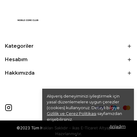
Kategoriler
Hesabım
Hakkımızda
Alışveriş deneyiminizi iyileştirmek için
yasal düzenlemelere uygun çerezler
(cookies) kullanıyoruz. Detaylı bilgiye
Gizlilik ve Çerez Politikası
sayfamızdan
erişebilirsiniz.
Anladım
©2023 Tüm Hakları Saklıdır - ikas E-Ticaret
Altyapısı ile
Hazırlanmıştır.