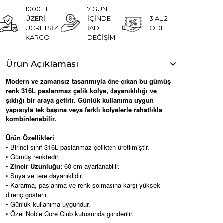
1000 TL
7 GÜN
ÜZERİ
İÇİNDE
3 AL 2
ÜCRETSİZ
İADE
ÖDE
KARGO
DEĞİŞİM
Ürün Açıklaması
Modern ve zamansız tasarımıyla öne çıkan bu gümüş
renk 316L paslanmaz çelik kolye, dayanıklılığı ve
şıklığı bir araya getirir. Günlük kullanıma uygun
yapısıyla tek başına veya farklı kolyelerle rahatlıkla
kombinlenebilir.
Ürün Özellikleri
• Birinci sınıf 316L paslanmaz çelikten üretilmiştir.
• Gümüş renktedir.
•
Zincir Uzunluğu:
60 cm ayarlanabilir.
• Suya ve tere dayanıklıdır.
• Kararma, paslanma ve renk solmasına karşı yüksek
direnç gösterir.
• Günlük kullanıma uygundur.
• Özel Noble Core Club kutusunda gönderilir.