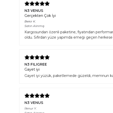
N3 VENUS
Gerçekten Çok İyi
Bekir
K.
Satın Alınmış
Kargosundan özenli paketine, fiyatından performans
oldu. Sıfırdan yüze yapımda emeği geçen herkese t
N3 FILIGREE
Gayet iyi
Gayet iyi yüzük, paketlemede güzeldi, memnun k
N3 VENUS
İlknur
Y.
Satın Alınmış