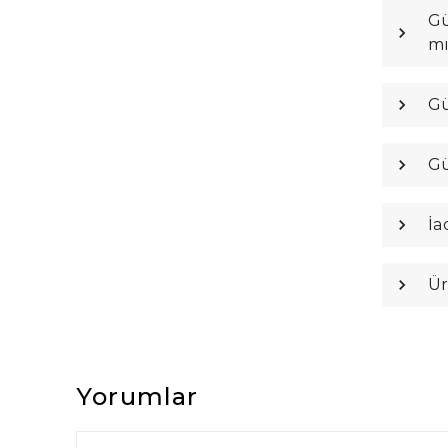
Gü
m
Gü
Gü
İa
Ür
Yorumlar