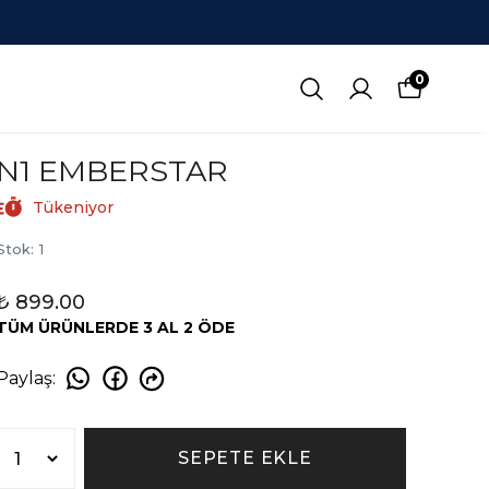
1000 TL Ü
0
N1 EMBERSTAR
Tükeniyor
Stok
:
1
₺ 899.00
TÜM ÜRÜNLERDE 3 AL 2 ÖDE
Paylaş
:
SEPETE EKLE